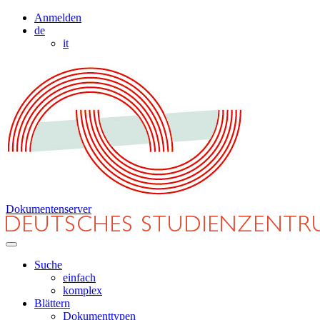
Anmelden
de
it
Dokumentenserver
Suche
einfach
komplex
Blättern
Dokumenttypen