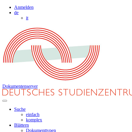
Anmelden
de
it
Dokumentenserver
Suche
einfach
komplex
Blättern
Dokumenttypen