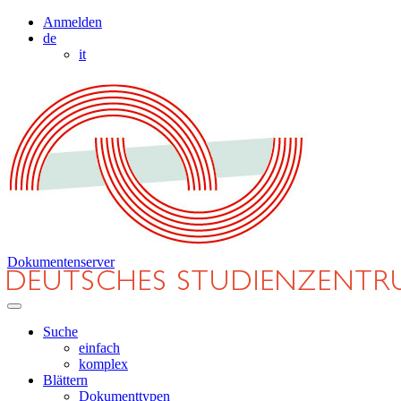
Anmelden
de
it
Dokumentenserver
Suche
einfach
komplex
Blättern
Dokumenttypen