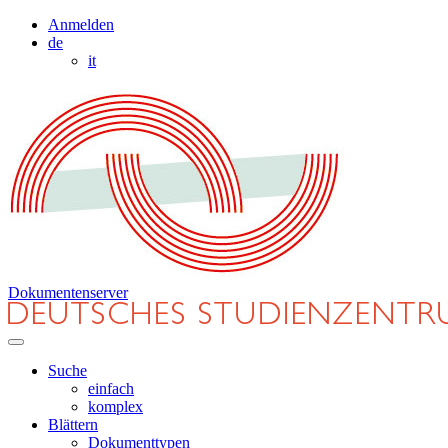
Anmelden
de
it
Dokumentenserver
Suche
einfach
komplex
Blättern
Dokumenttypen