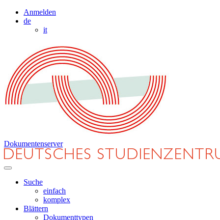
Anmelden
de
it
Dokumentenserver
Suche
einfach
komplex
Blättern
Dokumenttypen