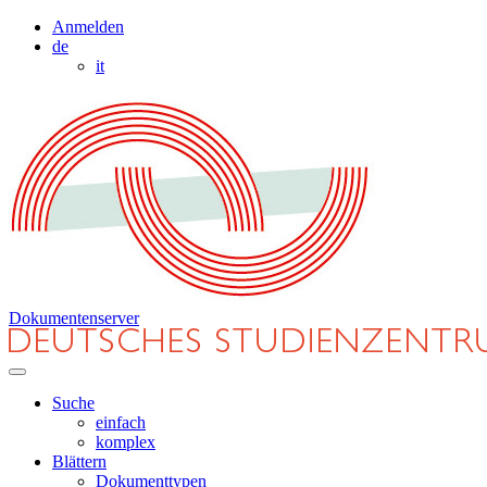
Anmelden
de
it
Dokumentenserver
Suche
einfach
komplex
Blättern
Dokumenttypen