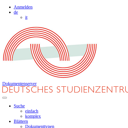
Anmelden
de
it
Dokumentenserver
Suche
einfach
komplex
Blättern
Dokumenttypen