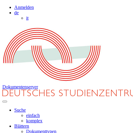
Anmelden
de
it
Dokumentenserver
Suche
einfach
komplex
Blättern
Dokumenttypen