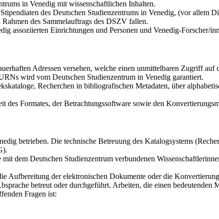
trums in Venedig mit wissenschaftlichen Inhalten.
tipendiaten des Deutschen Studienzentrums in Venedig, (vor allem Dis
den Rahmen des Sammelauftrags des DSZV fallen.
dig assoziierten Einrichtungen und Personen und Venedig-Forscher/in
auerhaften Adressen versehen, welche einen unmittelbaren Zugriff au
r URNs wird vom Deutschen Studienzentrum in Venedig garantiert.
kskataloge, Recherchen in bibliografischen Metadaten, über alphabetis
it des Formates, der Betrachtungssoftware sowie den Konvertierungsmö
dig betrieben. Die technische Betreuung des Katalogsystems (Recherch
G).
die mit dem Deutschen Studienzentrum verbundenen Wissenschaftlerinne
 die Aufbereitung der elektronischen Dokumente oder die Konvertierun
bsprache betreut oder durchgeführt. Arbeiten, die einen bedeutenden 
fenden Fragen ist: