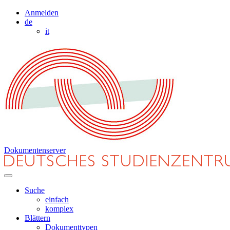
Anmelden
de
it
Dokumentenserver
Suche
einfach
komplex
Blättern
Dokumenttypen