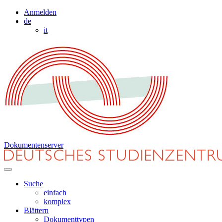
Anmelden
de
it
Dokumentenserver
Suche
einfach
komplex
Blättern
Dokumenttypen