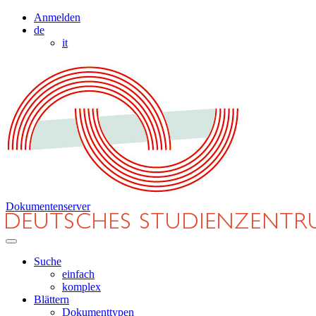
Anmelden
de
it
Dokumentenserver
Suche
einfach
komplex
Blättern
Dokumenttypen