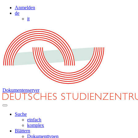
Anmelden
de
it
Dokumentenserver
Suche
einfach
komplex
Blättern
Dokumenttypen