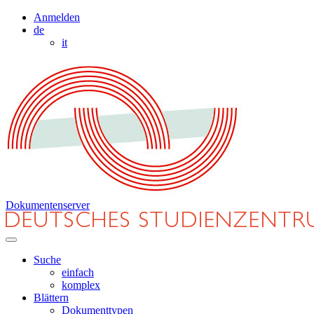
Anmelden
de
it
Dokumentenserver
Suche
einfach
komplex
Blättern
Dokumenttypen