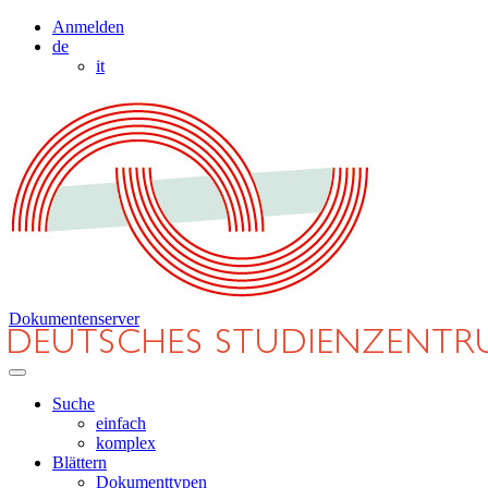
Anmelden
de
it
Dokumentenserver
Suche
einfach
komplex
Blättern
Dokumenttypen