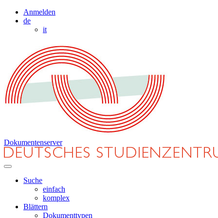
Anmelden
de
it
Dokumentenserver
Suche
einfach
komplex
Blättern
Dokumenttypen