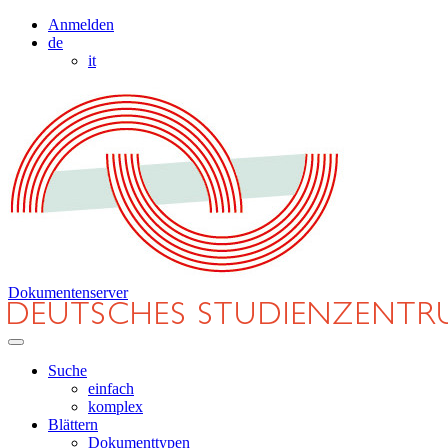
Anmelden
de
it
Dokumentenserver
Suche
einfach
komplex
Blättern
Dokumenttypen