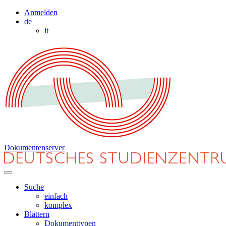
Anmelden
de
it
Dokumentenserver
Suche
einfach
komplex
Blättern
Dokumenttypen