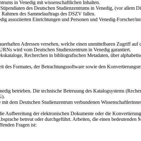
trums in Venedig mit wissenschaftlichen Inhalten.
tipendiaten des Deutschen Studienzentrums in Venedig, (vor allem Dis
den Rahmen des Sammelauftrags des DSZV fallen.
dig assoziierten Einrichtungen und Personen und Venedig-Forscher/in
auerhaften Adressen versehen, welche einen unmittelbaren Zugriff au
r URNs wird vom Deutschen Studienzentrum in Venedig garantiert.
kskataloge, Recherchen in bibliografischen Metadaten, über alphabetis
it des Formates, der Betrachtungssoftware sowie den Konvertierungsmö
dig betrieben. Die technische Betreuung des Katalogsystems (Recherch
G).
die mit dem Deutschen Studienzentrum verbundenen Wissenschaftlerinne
 die Aufbereitung der elektronischen Dokumente oder die Konvertierun
bsprache betreut oder durchgeführt. Arbeiten, die einen bedeutenden 
fenden Fragen ist: