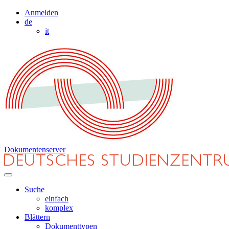
Anmelden
de
it
Dokumentenserver
Suche
einfach
komplex
Blättern
Dokumenttypen