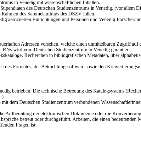
trums in Venedig mit wissenschaftlichen Inhalten.
tipendiaten des Deutschen Studienzentrums in Venedig, (vor allem Dis
den Rahmen des Sammelauftrags des DSZV fallen.
dig assoziierten Einrichtungen und Personen und Venedig-Forscher/in
auerhaften Adressen versehen, welche einen unmittelbaren Zugriff au
r URNs wird vom Deutschen Studienzentrum in Venedig garantiert.
kskataloge, Recherchen in bibliografischen Metadaten, über alphabetis
it des Formates, der Betrachtungssoftware sowie den Konvertierungsmö
dig betrieben. Die technische Betreuung des Katalogsystems (Recherch
G).
die mit dem Deutschen Studienzentrum verbundenen Wissenschaftlerinne
 die Aufbereitung der elektronischen Dokumente oder die Konvertierun
bsprache betreut oder durchgeführt. Arbeiten, die einen bedeutenden 
fenden Fragen ist: