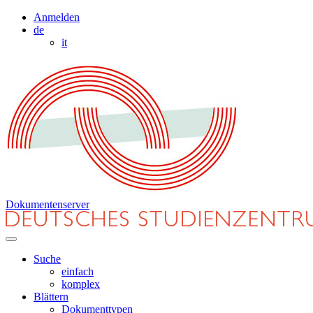
Anmelden
de
it
Dokumentenserver
Suche
einfach
komplex
Blättern
Dokumenttypen