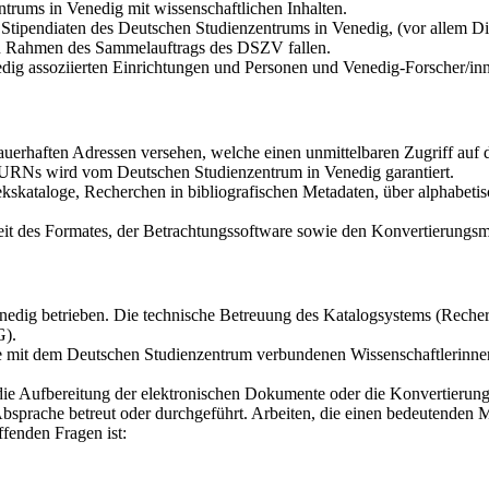
trums in Venedig mit wissenschaftlichen Inhalten.
tipendiaten des Deutschen Studienzentrums in Venedig, (vor allem Dis
den Rahmen des Sammelauftrags des DSZV fallen.
dig assoziierten Einrichtungen und Personen und Venedig-Forscher/in
auerhaften Adressen versehen, welche einen unmittelbaren Zugriff au
r URNs wird vom Deutschen Studienzentrum in Venedig garantiert.
kskataloge, Recherchen in bibliografischen Metadaten, über alphabetis
it des Formates, der Betrachtungssoftware sowie den Konvertierungsmö
dig betrieben. Die technische Betreuung des Katalogsystems (Recherch
G).
die mit dem Deutschen Studienzentrum verbundenen Wissenschaftlerinne
 die Aufbereitung der elektronischen Dokumente oder die Konvertierun
bsprache betreut oder durchgeführt. Arbeiten, die einen bedeutenden 
fenden Fragen ist: