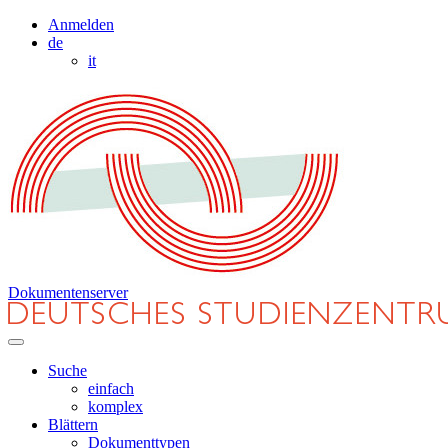
Anmelden
de
it
Dokumentenserver
Suche
einfach
komplex
Blättern
Dokumenttypen