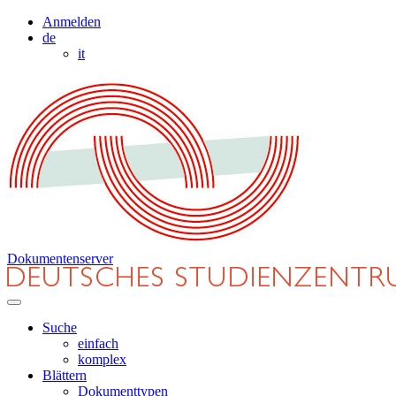
Anmelden
de
it
Dokumentenserver
Suche
einfach
komplex
Blättern
Dokumenttypen