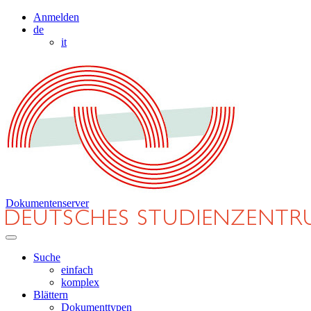
Anmelden
de
it
Dokumentenserver
Suche
einfach
komplex
Blättern
Dokumenttypen