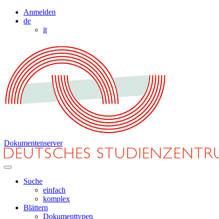
Anmelden
de
it
Dokumentenserver
Suche
einfach
komplex
Blättern
Dokumenttypen