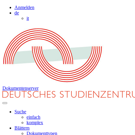
Anmelden
de
it
Dokumentenserver
Suche
einfach
komplex
Blättern
Dokumenttypen