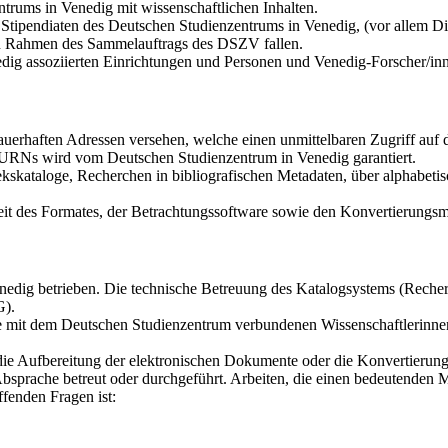
trums in Venedig mit wissenschaftlichen Inhalten.
tipendiaten des Deutschen Studienzentrums in Venedig, (vor allem Dis
den Rahmen des Sammelauftrags des DSZV fallen.
dig assoziierten Einrichtungen und Personen und Venedig-Forscher/in
auerhaften Adressen versehen, welche einen unmittelbaren Zugriff au
r URNs wird vom Deutschen Studienzentrum in Venedig garantiert.
kskataloge, Recherchen in bibliografischen Metadaten, über alphabetis
it des Formates, der Betrachtungssoftware sowie den Konvertierungsmö
dig betrieben. Die technische Betreuung des Katalogsystems (Recherch
G).
die mit dem Deutschen Studienzentrum verbundenen Wissenschaftlerinne
 die Aufbereitung der elektronischen Dokumente oder die Konvertierun
bsprache betreut oder durchgeführt. Arbeiten, die einen bedeutenden 
fenden Fragen ist: