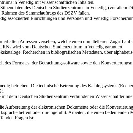
trums in Venedig mit wissenschaftlichen Inhalten.
tipendiaten des Deutschen Studienzentrums in Venedig, (vor allem Dis
den Rahmen des Sammelauftrags des DSZV fallen.
dig assoziierten Einrichtungen und Personen und Venedig-Forscher/in
auerhaften Adressen versehen, welche einen unmittelbaren Zugriff au
r URNs wird vom Deutschen Studienzentrum in Venedig garantiert.
kskataloge, Recherchen in bibliografischen Metadaten, über alphabetis
it des Formates, der Betrachtungssoftware sowie den Konvertierungsmö
dig betrieben. Die technische Betreuung des Katalogsystems (Recherch
G).
die mit dem Deutschen Studienzentrum verbundenen Wissenschaftlerinne
 die Aufbereitung der elektronischen Dokumente oder die Konvertierun
bsprache betreut oder durchgeführt. Arbeiten, die einen bedeutenden 
fenden Fragen ist: