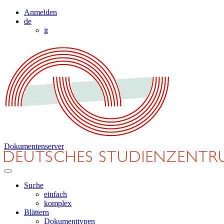
Anmelden
de
it
Dokumentenserver
Suche
einfach
komplex
Blättern
Dokumenttypen