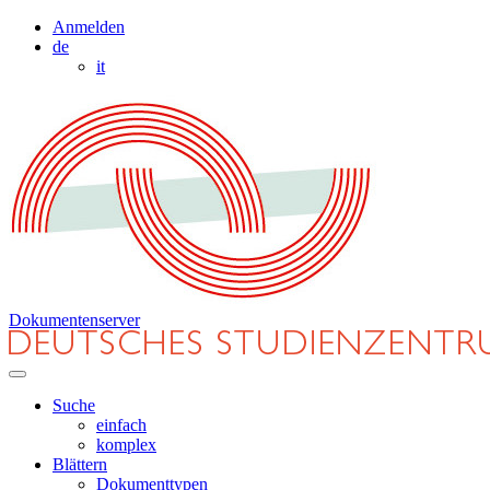
Anmelden
de
it
Dokumentenserver
Suche
einfach
komplex
Blättern
Dokumenttypen