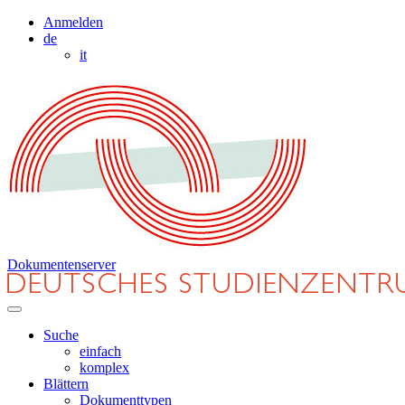
Anmelden
de
it
Dokumentenserver
Suche
einfach
komplex
Blättern
Dokumenttypen