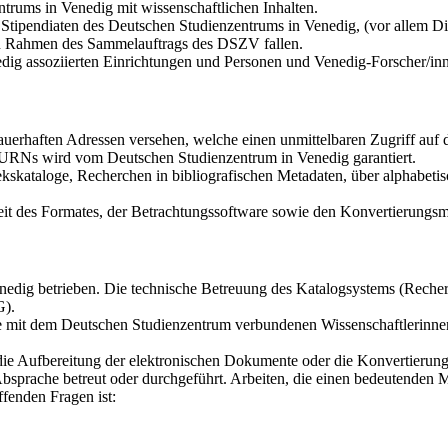
trums in Venedig mit wissenschaftlichen Inhalten.
tipendiaten des Deutschen Studienzentrums in Venedig, (vor allem Dis
den Rahmen des Sammelauftrags des DSZV fallen.
dig assoziierten Einrichtungen und Personen und Venedig-Forscher/in
auerhaften Adressen versehen, welche einen unmittelbaren Zugriff au
r URNs wird vom Deutschen Studienzentrum in Venedig garantiert.
kskataloge, Recherchen in bibliografischen Metadaten, über alphabetis
it des Formates, der Betrachtungssoftware sowie den Konvertierungsmö
dig betrieben. Die technische Betreuung des Katalogsystems (Recherch
G).
die mit dem Deutschen Studienzentrum verbundenen Wissenschaftlerinne
 die Aufbereitung der elektronischen Dokumente oder die Konvertierun
bsprache betreut oder durchgeführt. Arbeiten, die einen bedeutenden 
fenden Fragen ist: