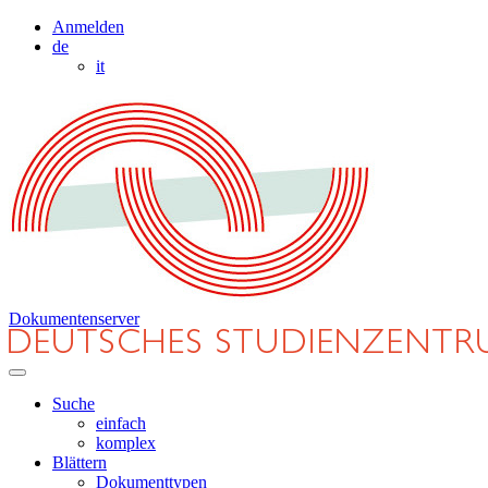
Anmelden
de
it
Dokumentenserver
Suche
einfach
komplex
Blättern
Dokumenttypen