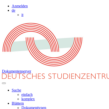
Anmelden
de
it
Dokumentenserver
Suche
einfach
komplex
Blättern
Dokumenttypen