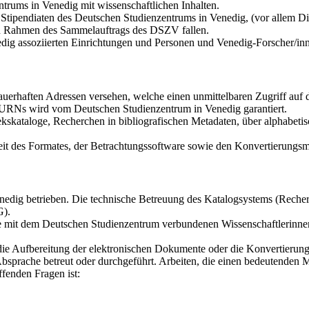
trums in Venedig mit wissenschaftlichen Inhalten.
tipendiaten des Deutschen Studienzentrums in Venedig, (vor allem Dis
den Rahmen des Sammelauftrags des DSZV fallen.
dig assoziierten Einrichtungen und Personen und Venedig-Forscher/in
auerhaften Adressen versehen, welche einen unmittelbaren Zugriff au
r URNs wird vom Deutschen Studienzentrum in Venedig garantiert.
kskataloge, Recherchen in bibliografischen Metadaten, über alphabetis
it des Formates, der Betrachtungssoftware sowie den Konvertierungsmö
dig betrieben. Die technische Betreuung des Katalogsystems (Recherch
G).
die mit dem Deutschen Studienzentrum verbundenen Wissenschaftlerinne
 die Aufbereitung der elektronischen Dokumente oder die Konvertierun
bsprache betreut oder durchgeführt. Arbeiten, die einen bedeutenden 
fenden Fragen ist: