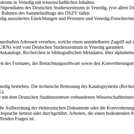
trums in Venedig mit wissenschaftlichen Inhalten.
tipendiaten des Deutschen Studienzentrums in Venedig, (vor allem Dis
den Rahmen des Sammelauftrags des DSZV fallen.
dig assoziierten Einrichtungen und Personen und Venedig-Forscher/in
auerhaften Adressen versehen, welche einen unmittelbaren Zugriff au
r URNs wird vom Deutschen Studienzentrum in Venedig garantiert.
kskataloge, Recherchen in bibliografischen Metadaten, über alphabetis
it des Formates, der Betrachtungssoftware sowie den Konvertierungsmö
dig betrieben. Die technische Betreuung des Katalogsystems (Recherch
G).
die mit dem Deutschen Studienzentrum verbundenen Wissenschaftlerinne
 die Aufbereitung der elektronischen Dokumente oder die Konvertierun
bsprache betreut oder durchgeführt. Arbeiten, die einen bedeutenden 
fenden Fragen ist: