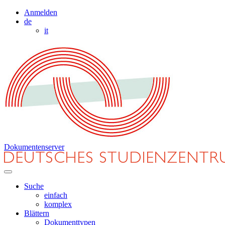
Anmelden
de
it
Dokumentenserver
Suche
einfach
komplex
Blättern
Dokumenttypen