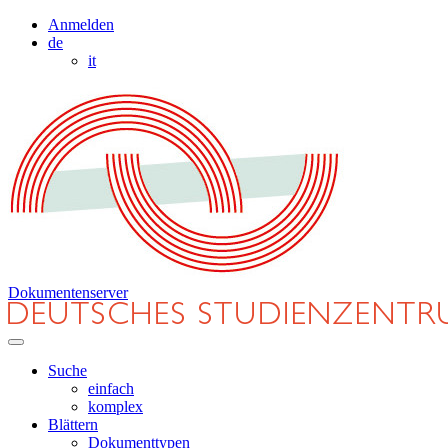
Anmelden
de
it
Dokumentenserver
Suche
einfach
komplex
Blättern
Dokumenttypen