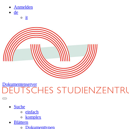
Anmelden
de
it
Dokumentenserver
Suche
einfach
komplex
Blättern
Dokumenttypen