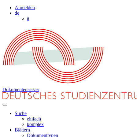
Anmelden
de
it
Dokumentenserver
Suche
einfach
komplex
Blättern
Dokumenttypen