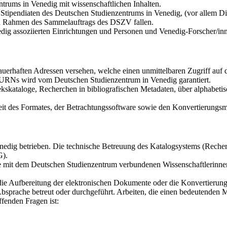
trums in Venedig mit wissenschaftlichen Inhalten.
tipendiaten des Deutschen Studienzentrums in Venedig, (vor allem Dis
den Rahmen des Sammelauftrags des DSZV fallen.
dig assoziierten Einrichtungen und Personen und Venedig-Forscher/in
auerhaften Adressen versehen, welche einen unmittelbaren Zugriff au
r URNs wird vom Deutschen Studienzentrum in Venedig garantiert.
kskataloge, Recherchen in bibliografischen Metadaten, über alphabetis
it des Formates, der Betrachtungssoftware sowie den Konvertierungsmö
dig betrieben. Die technische Betreuung des Katalogsystems (Recherch
G).
die mit dem Deutschen Studienzentrum verbundenen Wissenschaftlerinne
 die Aufbereitung der elektronischen Dokumente oder die Konvertierun
bsprache betreut oder durchgeführt. Arbeiten, die einen bedeutenden 
fenden Fragen ist: