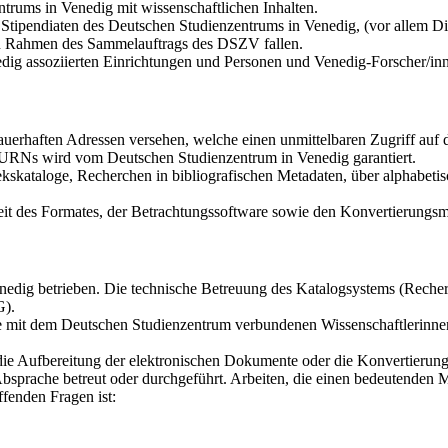
trums in Venedig mit wissenschaftlichen Inhalten.
tipendiaten des Deutschen Studienzentrums in Venedig, (vor allem Dis
den Rahmen des Sammelauftrags des DSZV fallen.
dig assoziierten Einrichtungen und Personen und Venedig-Forscher/in
auerhaften Adressen versehen, welche einen unmittelbaren Zugriff au
r URNs wird vom Deutschen Studienzentrum in Venedig garantiert.
kskataloge, Recherchen in bibliografischen Metadaten, über alphabetis
it des Formates, der Betrachtungssoftware sowie den Konvertierungsmö
dig betrieben. Die technische Betreuung des Katalogsystems (Recherch
G).
die mit dem Deutschen Studienzentrum verbundenen Wissenschaftlerinne
 die Aufbereitung der elektronischen Dokumente oder die Konvertierun
bsprache betreut oder durchgeführt. Arbeiten, die einen bedeutenden 
fenden Fragen ist: