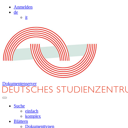
Anmelden
de
it
Dokumentenserver
Suche
einfach
komplex
Blättern
Dokumenttypen