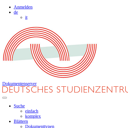
Anmelden
de
it
Dokumentenserver
Suche
einfach
komplex
Blättern
Dokumenttypen