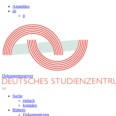
Anmelden
de
it
Dokumentenserver
Suche
einfach
komplex
Blättern
Dokumenttypen