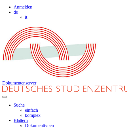
Anmelden
de
it
Dokumentenserver
Suche
einfach
komplex
Blättern
Dokumenttypen