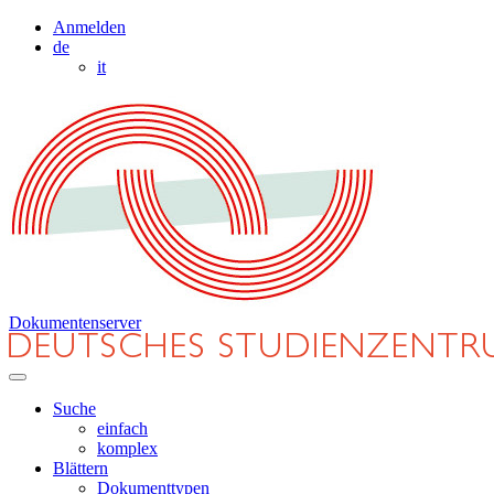
Anmelden
de
it
Dokumentenserver
Suche
einfach
komplex
Blättern
Dokumenttypen