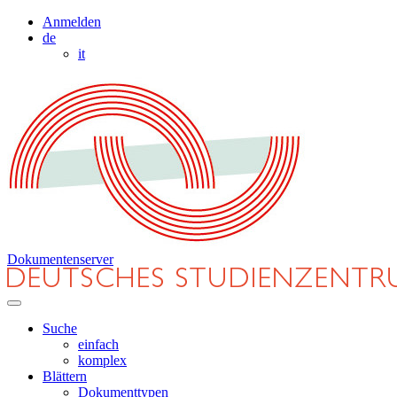
Anmelden
de
it
Dokumentenserver
Suche
einfach
komplex
Blättern
Dokumenttypen